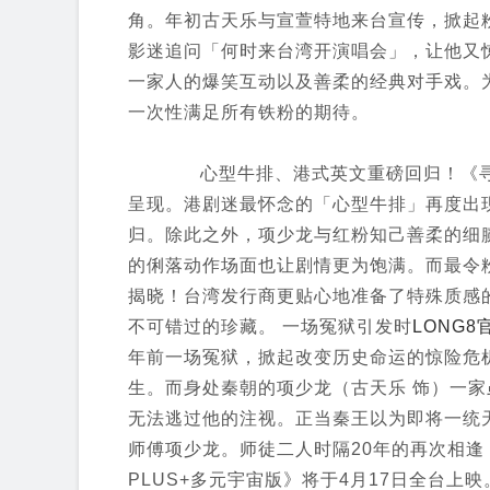
角。年初古天乐与宣萱特地来台宣传，掀起
影迷追问「何时来台湾开演唱会」，让他又
一家人的爆笑互动以及善柔的经典对手戏。
一次性满足所有铁粉的期待。
心型牛排、港式英文重磅回归！《寻秦
呈现。港剧迷最怀念的「心型牛排」再度出
归。除此之外，项少龙与红粉知己善柔的细
的俐落动作场面也让剧情更为饱满。而最令
揭晓！台湾发行商更贴心地准备了特殊质感的
不可错过的珍藏。 一场冤狱引发时
LONG8
年前一场冤狱，掀起改变历史命运的惊险危机
生。而身处秦朝的项少龙（古天乐 饰）一家
无法逃过他的注视。正当秦王以为即将一统
师傅项少龙。师徒二人时隔20年的再次相
PLUS+多元宇宙版》将于4月17日全台上