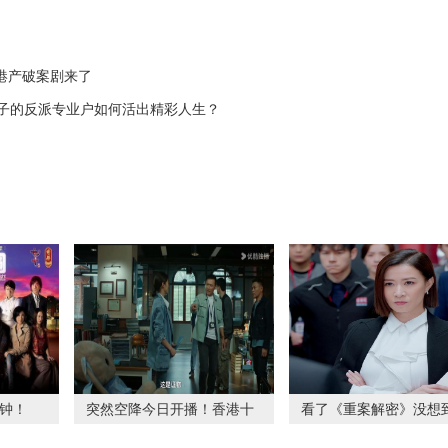
港产破案剧来了
无子的反派专业户如何活出精彩人生？
分钟！
突然空降今日开播！香港十
看了《重案解密》没想
大奇案改编最期待
敢拍事实证明这部