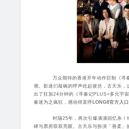
万众期待的香港开年动作巨制《寻秦
潮。影迷们敲碗的呼声此起彼伏，古天乐，
出了狂加24分钟的《寻秦记PLUS+多元
秦迷为之疯狂，感动得直呼
LONG8官方入口
时隔25年，再次引爆满满回忆杀！经
碑与票房双双亮眼。古天乐与扮演「善柔」