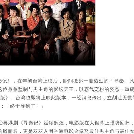
记》，在年初台湾上映后，瞬间掀起一股热烈的「寻秦」
这位身兼监制与男主角的影坛天王，以霸气宠粉的姿态，重
宇宙版》。台湾也即将上映此版本，一经消息传出，立刻让无数
：「终于等到了！」
典港剧《寻秦记》延续辉煌，电影版在大银幕上强势回归
的滕丽名，更是双双入围香港电影金像奖最佳男主角与最佳