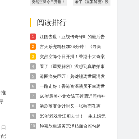
突然空降今日开播！
看了《重案解密》没
香港十大奇案改编最
想到真敢拍事实证明
期待
这部
阅读排行
江图去世：亚视传奇绿叶的最后告
1
别90岁未
古天乐宠粉狂加24分钟！《寻秦
2
记》多元宇
突然空降今日开播！香港十大奇案
3
改编最期待
看了《重案解密》没想到真敢拍事
4
实证明这部
港圈痛失巨匠！萧键铿离世周润发
5
同窗、刘德
风
一路走好！香港资深演员不幸离世
6
磅推
饰演裘千仞
66岁最美小龙女陈玉莲晒近照精神
7
寻
气色俱佳
港剧落寞倒计时又一张熟面孔离
8
开“亚视传奇
89岁老戏骨江图去世！一生未婚无
9
儿无女千
钟嘉欣重遇黄宗泽贴面合照勾起
10
，口
《护花危情》
女配