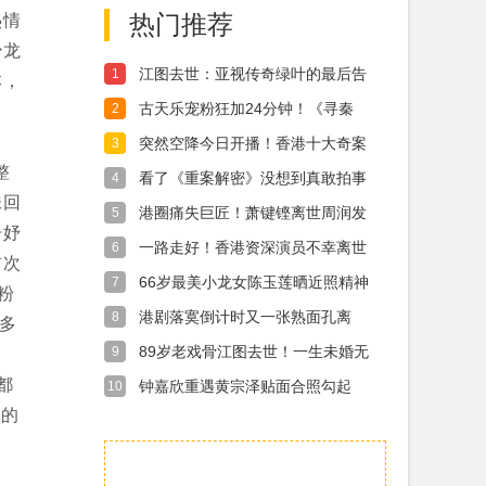
热门推荐
热情
少龙
江图去世：亚视传奇绿叶的最后告
1
本，
别90岁未
古天乐宠粉狂加24分钟！《寻秦
2
记》多元宇
突然空降今日开播！香港十大奇案
3
改编最期待
整
看了《重案解密》没想到真敢拍事
4
实证明这部
味回
港圈痛失巨匠！萧键铿离世周润发
5
子妤
同窗、刘德
一路走好！香港资深演员不幸离世
6
首次
饰演裘千仞
66岁最美小龙女陈玉莲晒近照精神
7
粉
气色俱佳
港剧落寞倒计时又一张熟面孔离
8
多
开“亚视传奇
89岁老戏骨江图去世！一生未婚无
9
儿无女千
都
钟嘉欣重遇黄宗泽贴面合照勾起
10
《护花危情》
畏的