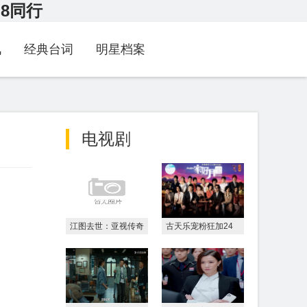
G8同行
讯
经典台词
明星档案
电视剧
江图去世：亚视传奇
古天乐宠粉狂加24
绿叶的最后告别90
分钟！《寻秦记》多
岁未
元宇