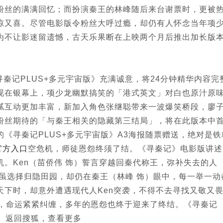
粉丝的满满回忆；而扮演秦王的林峰随后来台谢票时，更被
惊又喜。尽管电影版令粉丝大呼过瘾，却仍有人怀念当年项
为不让影迷留遗憾，古天乐果断在上映两个月后推出加长版
记PLUS+多元宇宙版》充满诚意，将24分钟精华内容完
现在银幕上，项少龙幽默搞笑的「港式英文」对白也原汁原
腻互动更加丰富，新加入角色张继聪带来一波爆笑桥段，廖
粉丝期待的「与秦王相关的隐藏第三结局」，将在此版本中
《寻秦记PLUS+多元宇宙版》A3海报随票赠送，绝对是铁
官方入口
空危机，师徒恩怨终须了结。《寻秦记》电影版讲述
。Ken（苗侨伟 饰）誓言穿越回秦代称王，弥补失去的人
虽选择归隐田园，却仍在秦王（林峰 饰）眼中，每一举一动
天下时，却意外遭遇现代人Ken突袭，不得不去寻找又敬又
逢，命运紧紧纠缠，多年的恩怨也终于迎来了终结。《寻秦记
映。返回搜狐，查看更多