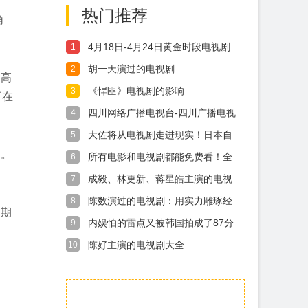
热门推荐
角
4月18日-4月24日黄金时段电视剧
1
收视
胡一天演过的电视剧
2
职高
《悍匪》电视剧的影响
3
而在
四川网络广播电视台-四川广播电视
4
台-观察
大佐将从电视剧走进现实！日本自
5
卫队军衔向
界。
所有电影和电视剧都能免费看！全
6
球知名影视
成毅、林更新、蒋星皓主演的电视
7
剧《两京十
陈数演过的电视剧：用实力雕琢经
8
。期
典书写荧屏
内娱怕的雷点又被韩国拍成了87分
9
爆剧
陈好主演的电视剧大全
10