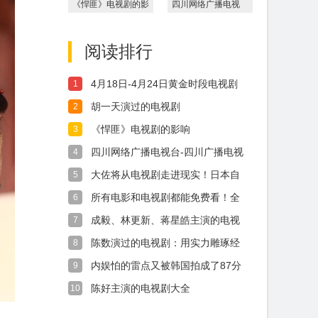
《悍匪》电视剧的影
四川网络广播电视
响
台-四川广播电视台-
观察
阅读排行
4月18日-4月24日黄金时段电视剧
1
收视
胡一天演过的电视剧
2
《悍匪》电视剧的影响
3
四川网络广播电视台-四川广播电视
4
台-观察
大佐将从电视剧走进现实！日本自
5
卫队军衔向
所有电影和电视剧都能免费看！全
6
球知名影视
成毅、林更新、蒋星皓主演的电视
7
剧《两京十
陈数演过的电视剧：用实力雕琢经
8
典书写荧屏
内娱怕的雷点又被韩国拍成了87分
9
爆剧
陈好主演的电视剧大全
10