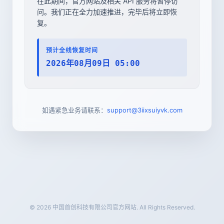
在此期间，官方网站及相关 API 服务将暂停访
问。我们正在全力加速推进，完毕后将立即恢
复。
预计全线恢复时间
2026年08月09日 05:00
如遇紧急业务请联系：
support@3iixsuiyvk.com
© 2026 中国首创科技有限公司官方网站. All Rights Reserved.