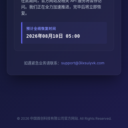
在此期间，官方网站及相关 API 服务将暂停访
问。我们正在全力加速推进，完毕后将立即恢
复。
预计全线恢复时间
2026年08月10日 05:00
如遇紧急业务请联系：
support@3iixsuiyvk.com
© 2026 中国首创科技有限公司官方网站. All Rights Reserved.