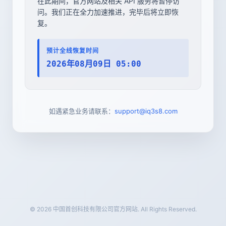
在此期间，官方网站及相关 API 服务将暂停访
问。我们正在全力加速推进，完毕后将立即恢
复。
预计全线恢复时间
2026年08月09日 05:00
如遇紧急业务请联系：
support@iq3s8.com
© 2026 中国首创科技有限公司官方网站. All Rights Reserved.