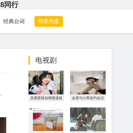
G8同行
经典台词
明星档案
电视剧
剧。
具惠善疑似将隐退娱
金晨与小男友约会过
乐圈 发文告别“最后
程被偷拍 大街上亲
的
吻好