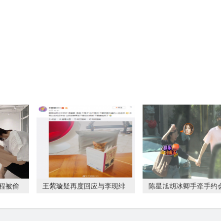
程被偷
王紫璇疑再度回应与李现绯
陈星旭胡冰卿手牵手约会
闻：不要把无辜的
方暂未回应