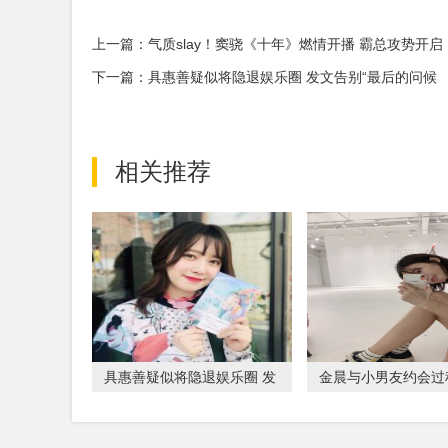
上一篇：气质slay！窦骁《十年》燃情开播 霸总攻势开启
下一篇：具惠善疑似将隐退娱乐圈 发文告别“最后的问候
相关推荐
具惠善疑似将隐退娱乐圈 发
金晨与小男友约会过
文告别“最后的
拍 大街上亲吻好