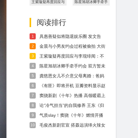
王紫璇疑再度回应与
陈星旭胡冰卿手牵手
李现绯闻：不要把无
约会 双方暂未回应
辜的
阅读排行
具惠善疑似将隐退娱乐圈 发文告
1
别“最后的
金晨与小男友约会过程被偷拍 大街
2
上亲吻好
王紫璇疑再度回应与李现绯闻：不
3
要把无辜的
陈星旭胡冰卿手牵手约会 双方暂未
4
回应
龚慈恩女儿不介意父母离婚：爸妈
5
一直都对我
《有匪》即将开机 豆瓣资料显示赵
6
丽颖王一
窦骁新剧《十年》热播 高领暖霸上
7
演霸道
论“冷气担当”的自我修养 王东《归
8
还世界
气质slay！窦骁《十年》燃情开播
9
霸总
毛俊杰新剧官宣 搭聂远演绎火辣女
10
老板