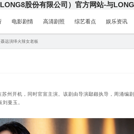
LONG8股份有限公司）官方网站-与LON
析
电影剧情
高清剧照
综艺看点
娱乐资讯
搭聂远演绎火辣女老板
苏州开机，同时官宣主演。该剧由导演鄢颇执导，周涌编
板刘曼玉。