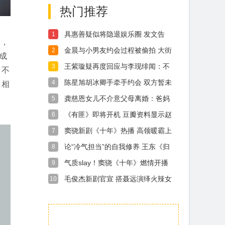
热门推荐
具惠善疑似将隐退娱乐圈 发文告
1
示，
别“最后的
金晨与小男友约会过程被偷拍 大街
2
成
上亲吻好
王紫璇疑再度回应与李现绯闻：不
3
，不
要把无辜的
陈星旭胡冰卿手牵手约会 双方暂未
4
，相
回应
龚慈恩女儿不介意父母离婚：爸妈
5
一直都对我
《有匪》即将开机 豆瓣资料显示赵
6
丽颖王一
窦骁新剧《十年》热播 高领暖霸上
7
演霸道
论“冷气担当”的自我修养 王东《归
8
还世界
气质slay！窦骁《十年》燃情开播
9
霸总
毛俊杰新剧官宣 搭聂远演绎火辣女
10
老板