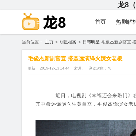
龙8（
首页
热剧解
当前位置：
主页
>
明星档案
>
日韩明星
毛俊杰新剧官宣 
毛俊杰新剧官宣 搭聂远演绎火辣女老板
更新： 2019-12-13 14:44
来源：
浏览次数：
78
近日，电视剧《幸福还会来敲门》在
其中聂远饰演医生黄自立，毛俊杰饰演女老