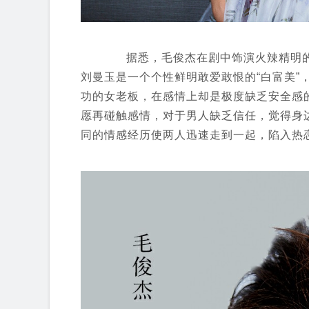
据悉，毛俊杰在剧中饰演火辣精明的
刘曼玉是一个个性鲜明敢爱敢恨的“白富美”
功的女老板，在感情上却是极度缺乏安全感
愿再碰触感情，对于男人缺乏信任，觉得身
同的情感经历使两人迅速走到一起，陷入热