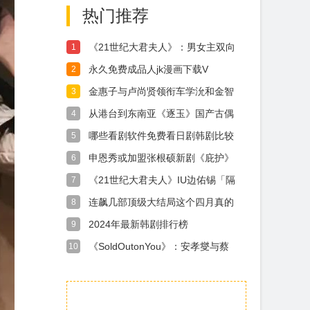
热门推荐
《21世纪大君夫人》：男女主双向
1
奔赴一句
永久免费成品人jk漫画下载V
2
金惠子与卢尚贤领衔车学沇和金智
3
恩加盟韩剧
从港台到东南亚《逐玉》国产古偶
4
在12国热
哪些看剧软件免费看日剧韩剧比较
5
好用
申恩秀或加盟张根硕新剧《庇护》
6
温暖故事引
《21世纪大君夫人》IU边佑锡「隔
7
墙吻」
连飙几部顶级大结局这个四月真的
8
杀疯了
2024年最新韩剧排行榜
9
《SoldOutonYou》：安孝燮与蔡
10