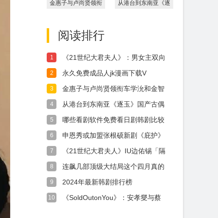
金惠子与卢尚贤领衔
从港台到东南亚《逐
车学沇和金智恩加盟
玉》国产古偶在12
韩剧
国热
阅读排行
《21世纪大君夫人》：男女主双向
1
奔赴一句
永久免费成品人jk漫画下载V
2
金惠子与卢尚贤领衔车学沇和金智
3
恩加盟韩剧
从港台到东南亚《逐玉》国产古偶
4
在12国热
哪些看剧软件免费看日剧韩剧比较
5
好用
申恩秀或加盟张根硕新剧《庇护》
6
温暖故事引
《21世纪大君夫人》IU边佑锡「隔
7
墙吻」
连飙几部顶级大结局这个四月真的
8
杀疯了
2024年最新韩剧排行榜
9
《SoldOutonYou》：安孝燮与蔡
10