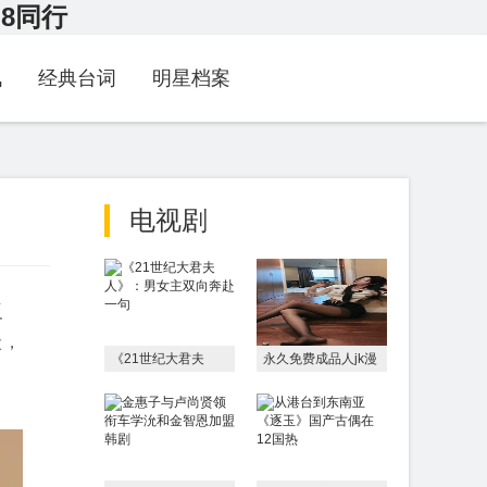
G8同行
讯
经典台词
明星档案
电视剧
反
炭，
《21世纪大君夫
永久免费成品人jk漫
人》：男女主双向奔
画下载V
赴一句