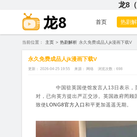
龙8（
首页
热剧解
当前位置：
主页
>
热剧解析
永久免费成品人jk漫画下载V
永久免费成品人jk漫画下载V
更新： 2026-04-25 19:55
来源： 网络
浏览次数：
698
中国驻英国使馆发言人13日表示，英
对，已向英方提出严正交涉。英国政府罔顾
致使
LONG8官方入口
和平更加遥遥无期。