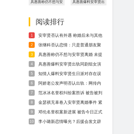
具惠善称仍不想与安
具惠善爆料安宰贤出
宰贤离婚 未提起离
轨同剧组女演员 吴
婚诉
涟序
阅读排行
安宰贤否认有外遇 称婚后未与其他
1
女性去酒
张继科否认恋情：只是普通朋友聚
2
会
具惠善称仍不想与安宰贤离婚 未提
3
起离婚诉
具惠善爆料安宰贤出轨同剧组女演
4
员 吴涟序
知情人爆料安宰贤生日派对存在误
5
会 并非故
阿娇老公发声明否认出轨：网传内
6
容为恶意诽
范冰冰名誉权纠纷案胜诉 被告被判
7
致歉并赔
金瑟祺无辜卷入安宰贤离婚事件 紧
8
急否认二
邓伦名誉权案新进展 被告今日正式
9
发文致歉
李小璐新恋情曝光？后援会发文辟
10
谣：假的！