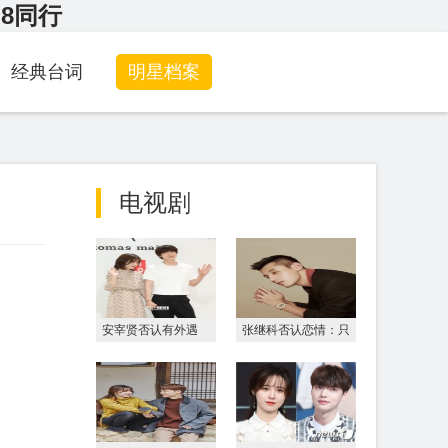
G8同行
经典台词
明星档案
电视剧
安宰贤否认有外遇
张继科否认恋情：只
称婚后未与其他女性
是普通朋友聚会
去酒