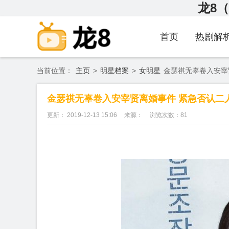
龙8（
首页
热剧解
当前位置：
主页
>
明星档案
>
女明星
金瑟祺无辜卷入安宰
金瑟祺无辜卷入安宰贤离婚事件 紧急否认二
更新： 2019-12-13 15:06
来源：
浏览次数：
81