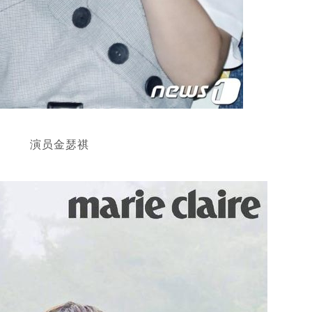
演员金瑟祺