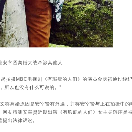
善安宰贤离婚大战牵涉其他人
一起拍摄MBC电视剧《有瑕疵的人们》的演员金瑟祺通过经
，所以也没有什么可说的。”
文称离婚原因是安宰贤有外遇，并称安宰贤与正在拍摄中的
。网友猜测安宰贤近期出演《有瑕疵的人们》女主吴涟序是
善提出法律诉讼。