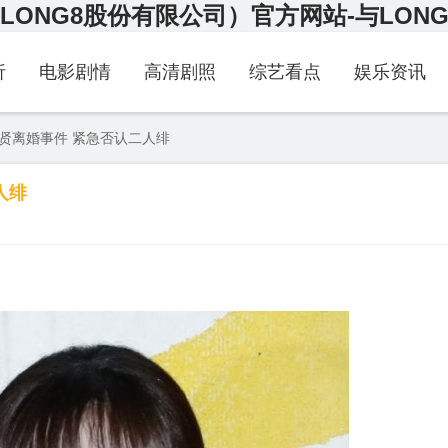
LONG8股份有限公司）官方网站-与LON
析
电影剧情
高清剧照
综艺看点
娱乐资讯
贤离婚事件 紧急否认二人绯
人绯