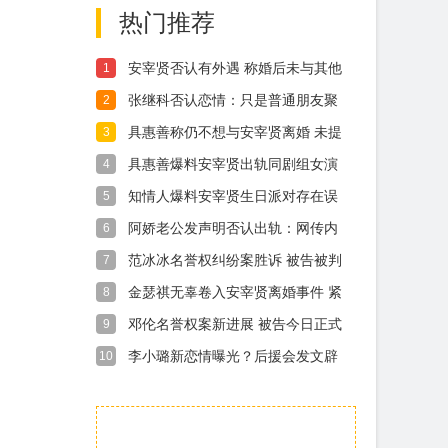
热门推荐
安宰贤否认有外遇 称婚后未与其他
1
女性去酒
张继科否认恋情：只是普通朋友聚
2
会
具惠善称仍不想与安宰贤离婚 未提
3
起离婚诉
具惠善爆料安宰贤出轨同剧组女演
4
员 吴涟序
知情人爆料安宰贤生日派对存在误
5
会 并非故
阿娇老公发声明否认出轨：网传内
6
容为恶意诽
范冰冰名誉权纠纷案胜诉 被告被判
7
致歉并赔
金瑟祺无辜卷入安宰贤离婚事件 紧
8
急否认二
邓伦名誉权案新进展 被告今日正式
9
发文致歉
李小璐新恋情曝光？后援会发文辟
10
谣：假的！