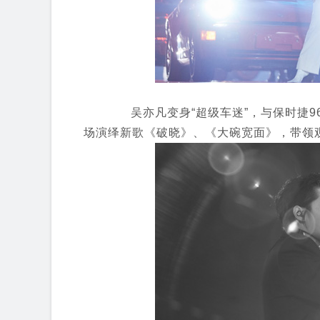
吴亦凡变身“超级车迷”，与保时捷964
场演绎新歌《破晓》、《大碗宽面》，带领