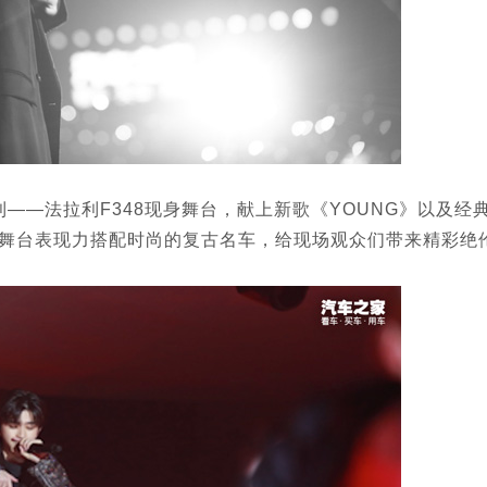
—法拉利F348现身舞台，献上新歌《YOUNG》以及经
nd》，炫酷的舞台表现力搭配时尚的复古名车，给现场观众们带来精彩绝