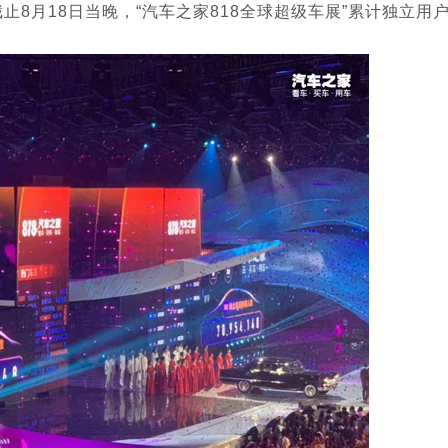
止8月18日当晚，“汽车之家818全球超级车展”累计独立用