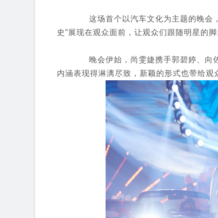
这场首个以汽车文化为主题的晚会，最独
史”展现在观众面前，让观众们跟随明星的
晚会伊始，尚雯婕携手郭碧婷、向佐、
内涵表现得淋漓尽致，新颖的形式也带给观