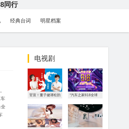
G8同行
讯
经典台词
明星档案
电视剧
幕。
官宣！董子健谭松韵
“汽车之家818全球
汽车
成三元品牌代言人，
汽车夜”震撼燃擎，3
为全
全新
车