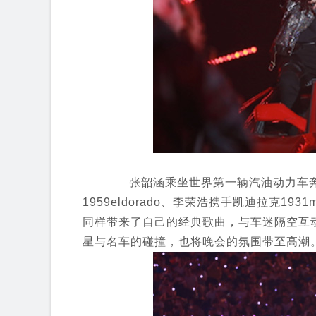
张韶涵乘坐世界第一辆汽油动力车奔
1959eldorado、李荣浩携手凯迪拉克19
同样带来了自己的经典歌曲，与车迷隔空互动
星与名车的碰撞，也将晚会的氛围带至高潮