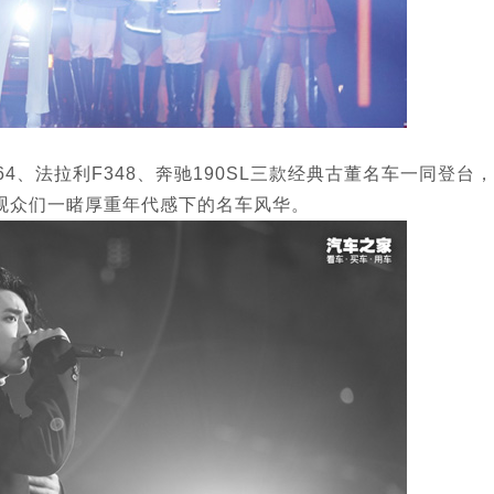
、法拉利F348、奔驰190SL三款经典古董名车一同登台
观众们一睹厚重年代感下的名车风华。