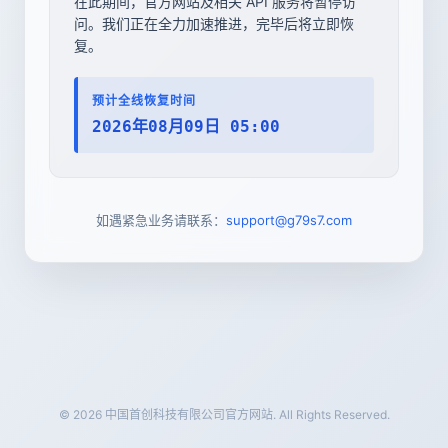
在此期间，官方网站及相关 API 服务将暂停访
问。我们正在全力加速推进，完毕后将立即恢
复。
预计全线恢复时间
2026年08月09日 05:00
如遇紧急业务请联系：
support@g79s7.com
© 2026 中国首创科技有限公司官方网站. All Rights Reserved.